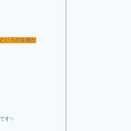
というのを細か
です✨