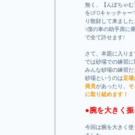
無く、【んぽちゃむ
をUFOキャッチャ
り散財して来ました
\僕の車の助手席に
で全て許せます/
さて、本題に入りま
では砂場での練習に
みんな砂場の練習だ
砂場というのは
足場
発見
があったり、
そ
に取り組めます！
●腕を大きく振
今回は腕を大きく使