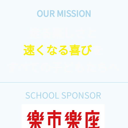
OUR MISSION
走る楽しさと
速くなる喜び
を
◾️ラダートレーニングで素早
◾️
い動きを身につけよう！
グ！
​すべての子どもたちへ
SCHOOL SPONSOR