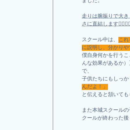
ました。
走りは腕振りで大き
さに直結します🏃‍♂️🏃‍♀
スクール中は、
これ
に説明し、分かりや
僕自身何かを行うこ
んな効果があるか）
で、
子供たちにもしっか
んだよ！」
と伝えると頷いても
また本城スクールの
クールが終わった後