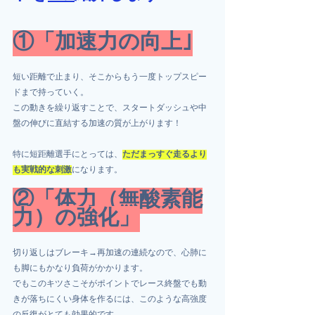
①「加速力の向上｣
短い距離で止まり、そこからもう一度トップスピー
ドまで持っていく。
この動きを繰り返すことで、スタートダッシュや中
盤の伸びに直結する加速の質が上がります！
特に短距離選手にとっては、
ただまっすぐ走るより
も実戦的な刺激
になります。
②「体力（無酸素能
力）の強化」
切り返しはブレーキ→再加速の連続なので、心肺に
も脚にもかなり負荷がかかります。
でもこのキツさこそがポイントでレース終盤でも動
きが落ちにくい身体を作るには、このような高強度