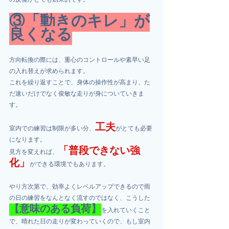
の反復がとても効果的です。
③「動きのキレ」が
良くなる
方向転換の際には、重心のコントロールや素早い足
の入れ替えが求められます。
これを繰り返すことで、身体の操作性が高まり、た
だ速いだけでなく俊敏な走りが身についていきま
す。
工夫
室内での練習は制限が多い分、
がとても必要
になります。
「普段できない強
見方を変えれば、
化」
ができる環境でもあります。
やり方次第で、効率よくレベルアップできるので雨
の日の練習をなんとなく流すのではなく、こうした
【意味のある負荷】
を入れていくこと
で、晴れた日の走りが変わっていくので、もし室内