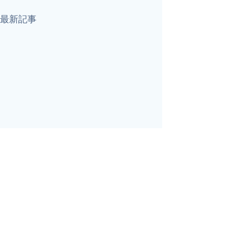
最新記事
OUR MISSION
走る楽しさと
速くなる喜び
を