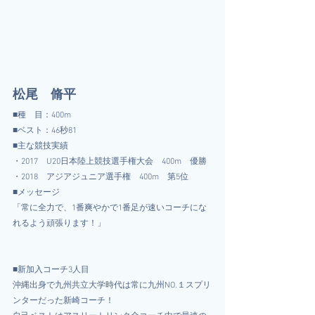
松尾　脩平
■種　目：400m
■ベスト：46秒81
■主な競技実績
・2017　U20日本陸上競技選手権大会　400m　優勝
・2018　アジアジュニア選手権　400m　第5位
■メッセージ
「常に全力で、1番爽やかで1番足が速いコーチにな
れるよう頑張ります！」
■新加入コーチ3人目
沖縄出身で九州共立大学時代は常に九州NO.１スプリ
ンターだった新崎コーチ！