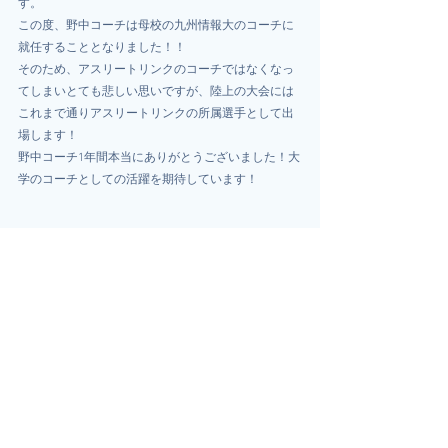
す。
この度、野中コーチは母校の九州情報大のコーチに
就任することとなりました！！
そのため、アスリートリンクのコーチではなくなっ
てしまいとても悲しい思いですが、陸上の大会には
これまで通りアスリートリンクの所属選手として出
場します！
野中コーチ1年間本当にありがとうございました！大
学のコーチとしての活躍を期待しています！
■メッセ―ジ
コーチの野中です。
4月から母校の九州情報大学の陸上部コーチとして活
動することになりました！
アスリートリンクのコーチとしてこの1年間、子供た
ちと一緒に練習をする事はとても楽しく、充実した
日々を過ごすことができました😊
4月からはスクールで会えなくなりますが、大会等は
今後もアスリートリンクの一員として出場しますの
で、一緒に出場する際は是非声をかけてください👍