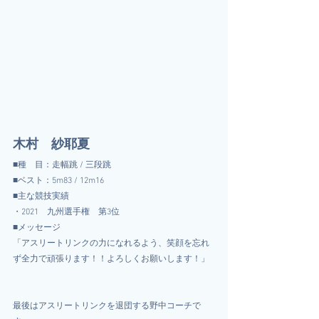
木村　紗耶夏
■種　目：走幅跳 / 三段跳
■ベスト：5m83 / 12m16
■主な競技実績
・2021　九州選手権　第3位
■メッセージ
「アスリートリンクの力になれるよう、笑顔を忘れ
ず全力で頑張ります！！よろしくお願いします！」
最後はアスリートリンクを退団する野中コーチで