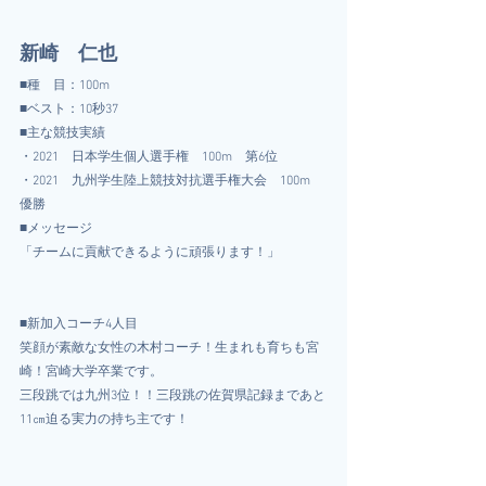
新崎　仁也
■種　目：100m
■ベスト：10秒37
■主な競技実績
・2021　日本学生個人選手権　100m　第6位
・2021　九州学生陸上競技対抗選手権大会　100m　
優勝
■メッセージ
「チームに貢献できるように頑張ります！」
■新加入コーチ4人目
笑顔が素敵な女性の木村コーチ！生まれも育ちも宮
崎！宮崎大学卒業です。
三段跳では九州3位！！三段跳の佐賀県記録まであと
11㎝迫る実力の持ち主です！