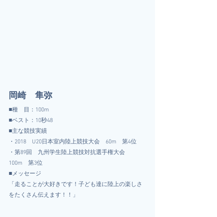
岡崎　隼弥
■種　目：100m
■ベスト：10秒48
■主な競技実績
・2018　U20日本室内陸上競技大会　60m　第4位
・第89回　九州学生陸上競技対抗選手権大会　
100m　第3位
■メッセージ
「走ることが大好きです！子ども達に陸上の楽しさ
をたくさん伝えます！！」