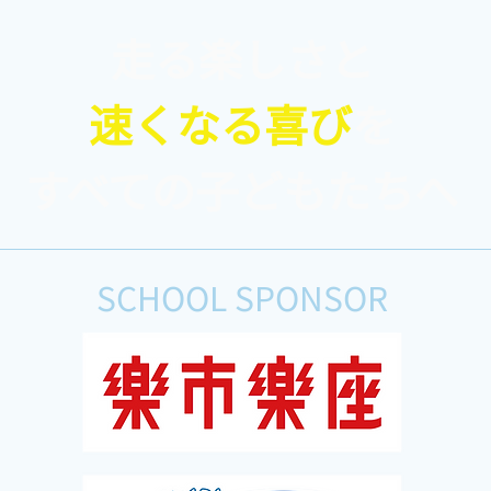
走る楽しさと
速くなる喜び
を
◾️ラダートレーニングで素早
◾️
い動きを身につけよう！
グ！
​すべての子どもたちへ
SCHOOL SPONSOR