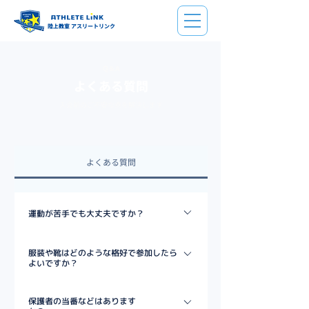
陸上教室 アスリートリンク
Q＆A
よくある質問
入会前のご不安な点を解決します
よくある質問
運動が苦手でも大丈夫ですか？
ご安心ください。一人ひとりのレベルに合わせた指導
服装や靴はどのような格好で参加したら
を行うので、運動が苦手でも楽しく参加できます。
よいですか？​
服装については動きやすい服装でご参加ください。
保護者の当番などはあります
靴は運動靴をご着用ください。