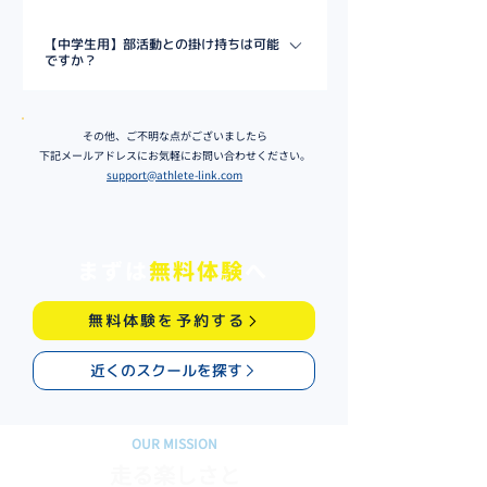
もちろん可能です。サッカーや野球など他のスポーツ
【中学生用】部活動との掛け持ちは可能
と並行して通っているお子様がたくさんいます。
ですか？
はい、可能です。 学校に陸上部がある場合は部活動
とクラブチームの練習を掛け持ちしている生徒がほと
​その他、ご不明な点がございましたら
下記メールアドレスにお気軽にお問い合わせください。
んどです。 大会の出場は学校・クラブチーム希望の
support@athlete-link.com
方から出場することが可能です。
まずは
無料体験
へ
無料体験を予約する
近くのスクールを探す
OUR MISSION
走る楽しさと