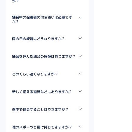
か？
当スクールは保護者様のご負担は一切ございません。
練習中の保護者の付き添いは必要です
か？
スクールの見学・付き添いはご都合に合わせて自由に
雨の日の練習はどうなりますか？
していただけます。 （※初回体験時は付き添いをお
願いしております。）
雨天時の練習につきましてはスクール毎に異なりま
練習を休んだ場合の振替はありますか？
す。 詳しくは体験時にお渡しするスクールの案内に
記載させていただいておりますのでご確認ください。
当スクールは曜日固定制での運営となるため、別日へ
どのくらい速くなりますか？
の振替はございません。予めご了承ください。
入会半年で50m走が平均0.65秒速くなるというのが
新しく揃える道具などはありますか？
スクールの実績となります。（成長には個人差があり
ます）
特にありません。動きやすい服と運動靴があればOK
途中で退会することはできますか？
です。
月単位でいつでも退会できます。 当月退会は10日ま
他のスポーツと掛け持ちできますか？
でにコーチへご連絡ください。