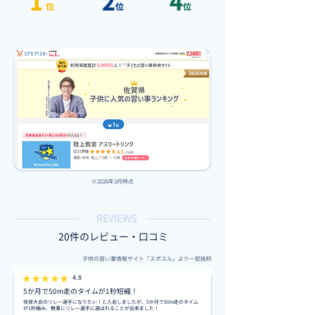
1
2
4
位
位
位
※2026年3月時点
REVIEWS
20件のレビュー・口コミ
子供の習い事情報サイト「スポスル」より一部抜粋
4.8
5か月で50m走のタイムが1秒短縮！
体育大会のリレー選手になりたい！と入会しましたが、5か月で50m走のタイム
が1秒縮み、無事にリレー選手に選ばれることが出来ました！