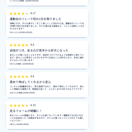
にっちさんの投稿（2025年11月10日）
4.17
運動会のリレーで初の1位を取りました
体験に行き、子ども達から「すごく楽しい」と言われ入会。運動会のリレーでは
5年間で初の1位を取りました。子ども達の走る姿勢など、ぐんぐん成長してるの
が わかります！
内さんさん (2022年11月18日)
4.8
自信がつき、走るのが苦手から好きになった
走ることが速くなることもですが、自信をつけて下さるような指導だと感じてい
ます！走ることが苦手だった子どもが今では走ることが好きになり、本当に通わ
せてよかったと思います！
SRさんの投稿（2025年3月3日）
4.8
褒めて伸ばしてくれるから安心
コーチとの距離感が近く、怒る指導ではなく、褒めて伸ばしてくれるので、安心
して頑張れる環境です。雰囲気も良くて、とにかくおすすめできるクラブです！
はなさんの投稿 (2025年12月4日)
4.33
走るフォームが綺麗に！
走るフォームも綺麗になり、タイムも速くなっています！運動会では1位になる
ことが出来ました！記録会があるので、タイムが速くなっていくのがとても嬉し
いようです！
939さん (2024年11月8日)