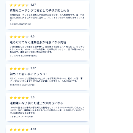
4.67
真摯なコーチングに安心して子供が楽しめる
本格的なコーチングにも関わらず雰囲気が和やかで、みんな笑顔です。コーチの
皆さんは常に大きな声で活力に溢れて、プロフェッショナルを感じさせてくれま
す。
スイカさん (2022年9月8日)
4.0
走るだけでなく運動全般が得意になる内容
子供を比較したり否定する事が無く、認め褒めて励ましてくれるので、のびのび
としています。トレーニングの内容も、走る事だけではなく、投げる跳ぶなども
あるので、運動全般が得意になると思います。
ブリリアントさん (2023年4月24日)
3.67
初めての習い事にピッタリ！
楽しく、のびのびと運動能力の向上ができる環境があるので、初めての習い事に
ピッタリだと思います！球技みたいに難しい技術やルールも少ないです。
2年生パパさん (2022年6月14日)
5.0
運動嫌いな子供でも陸上が大好きになる
コーチの皆さんが子供の事を考えた指導をしてくれるのでいつも楽しく参加して
います。特に、運動嫌いな子供でもコーチの皆さんが優しく指導してくれるので
陸上大好きになるはずです。
はるきんさん (2022年7月6日)
4.83