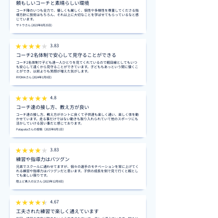
頼もしいコーチと素晴らしい環境
コーチ陣のいつも全力で、優しくも厳しく、個性や多様性を尊重してくださる指
導方針に技術はもちろん、それ以上に大切なことを学ばせてもらっているなと感
じています。
サトウさん (2023年8月25日)
3.83
コーチ2名体制で安心して見守ることができる
コーチ2名体制で子ども達一人ひとりを見てくれているので親目線としてもいつ
も安心して遠くから見守ることができています。子どももあっという間に懐くこ
とができ、以前よりも笑顔が増えた気がします。
RYOMAさん (2024年1月8日)
4.8
コーチ達の接し方、教え方が良い
コーチ達の接し方、教え方がホントに良くて子供達も楽しく通い、楽しく体を動
かせています。走る事だけではない動きも取り入れられていて他のスポーツにも
活かしていける習い事だと感じております。
Patapataさんの投稿（2025年8月1日）
3.83
練習や指導力はバツグン
兄弟でスクールに通わせてますが、個々の選手のモチベーションを常に上げてく
れる練習や指導力はバツグンだと思います。子供の成長を側で見て行くと親とし
ても楽しい限りです。
陸上ど素人の父さん (2023年12月8日)
4.67
工夫された練習で楽しく通えています