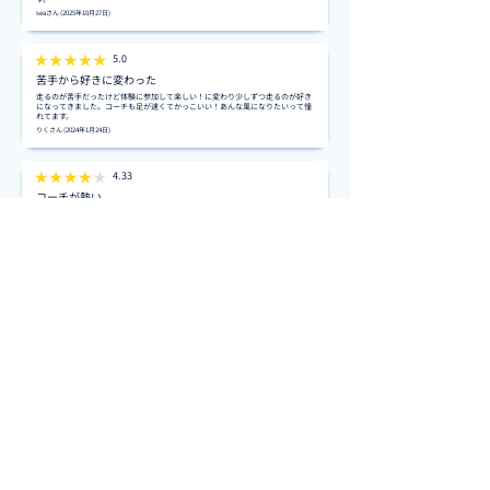
seaさん (2025年10月27日)
5.0
苦手から好きに変わった
走るのが苦手だったけど体験に参加して楽しい！に変わり少しずつ走るのが好き
になってきました。コーチも足が速くてかっこいい！あんな風になりたいって憧
れてます。
りくさん (2024年1月24日)
4.33
コーチが熱い
子供たちはコーチをとても信頼しています。練習内容も充実しており、走るのが
速くなりたいならここ！という感じです。
ESUさん (2022年11月16日)
まずは
無料体験
へ
無料体験を予約する
近くのスクールを探す
OUR MISSION