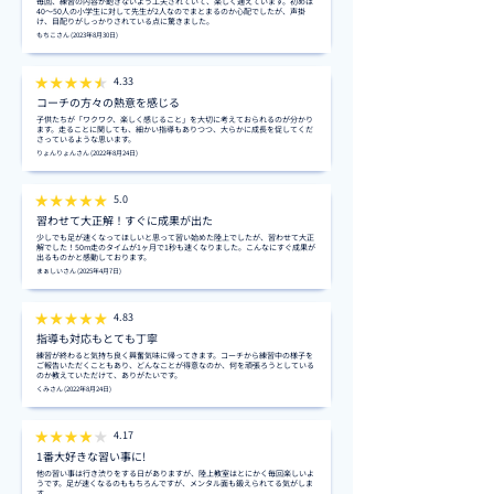
毎回、練習の内容が飽きないよう工夫されていて、楽しく通えています。初めは
40〜50人の小学生に対して先生が2人なのでまとまるのか心配でしたが、声掛
け、目配りがしっかりされている点に驚きました。
もちこさん (2023年8月30日)
4.33
コーチの方々の熱意を感じる
子供たちが「ワクワク、楽しく感じること」を大切に考えておられるのが分かり
ます。走ることに関しても、細かい指導もありつつ、大らかに成長を促してくだ
さっているような思います。
りょんりょんさん (2022年8月24日)
5.0
習わせて大正解！すぐに成果が出た
少しでも足が速くなってほしいと思って習い始めた陸上でしたが、習わせて大正
解でした！50m走のタイムが1ヶ月で1秒も速くなりました。こんなにすぐ成果が
出るものかと感動しております。
まぁしいさん (2025年4月7日)
4.83
指導も対応もとても丁寧
練習が終わると気持ち良く興奮気味に帰ってきます。コーチから練習中の様子を
ご報告いただくこともあり、どんなことが得意なのか、何を頑張ろうとしている
のか教えていただけて、ありがたいです。
くみさん (2022年8月24日)
4.17
1番大好きな習い事に!
他の習い事は行き渋りをする日がありますが、陸上教室はとにかく毎回楽しいよ
うです。足が速くなるのももちろんですが、メンタル面も鍛えられてる気がしま
す。