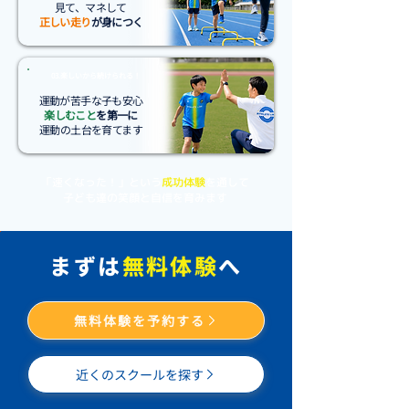
見て、マネして
正しい走り
が身につく
03.楽しいから続けられる！
運動が苦手な子も安心
楽しむこと
を第一に
運動の土台​を育てます
「速くなった！」という
成功体験
を通して
子ども達の笑顔と自信を育みます
Sarah
Family
Championships
まずは
無料体験
へ
&
Portraits
April
28,
Tom
April
2023
無料体験を予約する
28th,
April
2023
28th,
近くのスクールを探す
2023