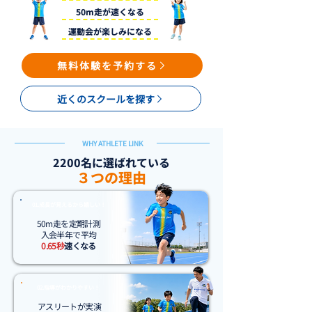
50m走が速くなる
運動会が楽しみになる
無料体験を予約する
近くのスクールを探す
WHY ATHLETE LINK
2200名に選ばれている
３つの理由
01.成長が見えるから嬉しい！
50m走を定期計測
入会半年で平均
0.65秒
速くなる
02.指導がわかりやすい！
アスリートが実演