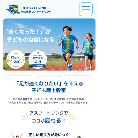
陸上教室 アスリートリンク
「速くなった！」が
​ 子どもの自信になる
アスリートリンクとは
「足が速くなりたい」を叶える
​子ども陸上教室
走り方の基礎を楽しく身につけ、50m走の定期計測で成長を実感。
一人ひとりに合わせた指導で、前向きにチャレンジできる力を育てます。
アスリートリンクで
変わる！
ココが
正しい走り方が身につく