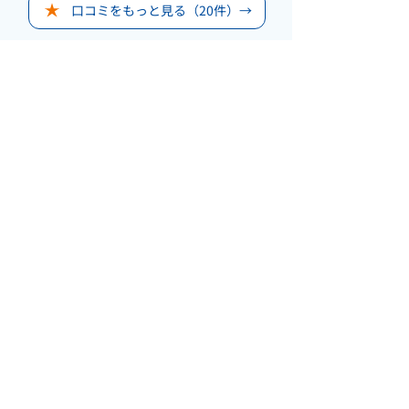
口コミをもっと見る（20件）→
OUR MISSION
走る楽しさと
速くなる喜び
を
​すべての子どもたちへ
SCHOOL SPONSOR
TOP TEAM SUPPLIER