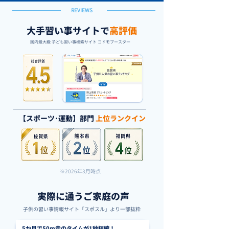
REVIEWS
大手習い事サイトで
高評価
国内最大級 子ども習い事検索サイト コドモブースター
【スポーツ･運動】部門
上位ランクイン
※2026年3月時点
実際に通うご家庭の声
子供の習い事情報サイト「スポスル」より一部抜粋
5か月で50m走のタイムが1秒短縮！