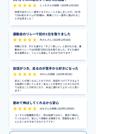
にっちさんの投稿（2025年11月10日）
体育大会のリレー選手になりたい！と入会しましたが、5か月
で50m走のタイムが1秒縮み、無事にリレー選手に選ばれるこ
とが出来ました！
運動会のリレーで初の1位を取りました
内さんさん (2022年11月18日)
体験に行き、子ども達から「すごく楽しい」と言われ入会。運
動会のリレーでは5年間で初の1位を取りました。子ども達の
走る姿勢など、ぐんぐん成長してるのが わかります！
自信がつき、走るのが苦手から好きになった
SRさんの投稿（2025年3月3日）
走ることが速くなることもですが、自信をつけて下さるよう
な指導だと感じています！走ることが苦手だった子どもが今
では走ることが好きになり、本当に通わせてよかったと思い
ます！
褒めて伸ばしてくれるから安心
はなさんの投稿 (2025年12月4日)
コーチとの距離感が近く、怒る指導ではなく、褒めて伸ばし
てくれるので、安心して頑張れる環境です。雰囲気も良くて、
とにかくおすすめできるクラブです！