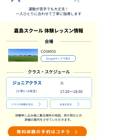
運動が苦手でも大丈夫！
一人ひとりに合わせて丁寧に指導します
嘉島スクール 体験レッスン情報
会場
COSMOS
Googleマップで見る
​クラス・スケジュール
ジュニアクラス
火
（小学1～6年生）
17:20～18:30
クラスの特徴を見る
料金を見る
​体験申し込み後に集合場所の地図、持ち物などの
詳細の案内をさせていただきます。
無料体験の予約はコチラ