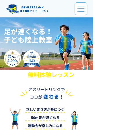
陸上教室 アスリートリンク
足が速くなる！
​子ども陸上教室
無料体験レッスン
まずは
へ
アスリートリンクで
変わる！
ココが
正しい走り方が身につく
50m走が速くなる
運動会が楽しみになる