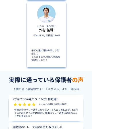
とむら ゆうすけ
外村 祐輔
100m 11.31 / 三段跳 15m24
三段跳 九州1位
子ども達に運動の楽しさを
感じて
もらえるよう､明るく元気な
指導をします！
実際に通っている保護者
の声
子供の習い事情報サイト「スポスル」より一部抜粋
5か月で50m走のタイムが1秒短縮！
にっちさんの投稿（2025年11月10日）
体育大会のリレー選手になりたい！と入会しましたが、5か月
で50m走のタイムが1秒縮み、無事にリレー選手に選ばれるこ
とが出来ました！
運動会のリレーで初の1位を取りました