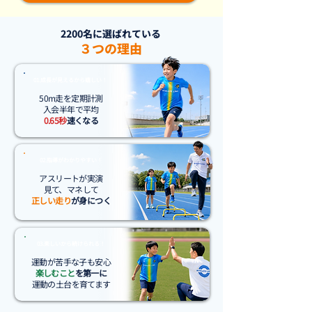
2200名に選ばれている
３つの理由
01.成長が見えるから嬉しい！
50m走を定期計測
入会半年で平均
0.65秒
速くなる
02.指導がわかりやすい！
アスリートが実演
見て、マネして
正しい走り
が身につく
03.楽しいから続けられる！
運動が苦手な子も安心
楽しむこと
を第一に
運動の土台​を育てます