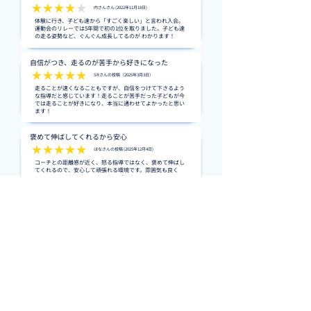
内さんさん (2022年11月18日)
体験に行き、子ども達から「すごく楽しい」と言われ入会。
運動会のリレーでは5年間で初の1位を取りました。子ども達
の走る姿勢など、ぐんぐん成長してるのが わかります！
自信がつき、走るのが苦手から好きになった
SRさんの投稿（2025年3月3日）
走ることが速くなることもですが、自信をつけて下さるよう
な指導だと感じています！走ることが苦手だった子どもが今
では走ることが好きになり、本当に通わせてよかったと思い
ます！
褒めて伸ばしてくれるから安心
はなさんの投稿 (2025年12月4日)
コーチとの距離感が近く、怒る指導ではなく、褒めて伸ばし
てくれるので、安心して頑張れる環境です。雰囲気も良く
て、とにかくおすすめできるクラブです！
口コミをもっと見る（20件）→
OUR MISSION
走る楽しさと
速くなる喜び
を