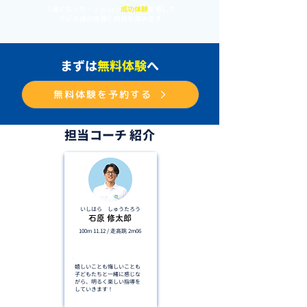
「速くなった！」という
成功体験
を通して
子ども達の笑顔と自信を育みます
まずは
無料体験
へ
無料体験を予約する
担当コーチ 紹介
いしはら しゅうたろう
石原 修太郎
100m 11.12 / 走高跳 2m06
走高跳 四国3位
嬉しいことも悔しいことも
子どもたちと一緒に感じな
がら、明るく楽しい指導を
していきます！