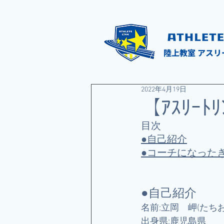
陸上教室 アスリ
2022年4月19日
【ｱｽﾘｰ
目次
●自己紹介
●コーチになった
●自己紹介
名前:立岡　岬(たち
出身県:鹿児島県